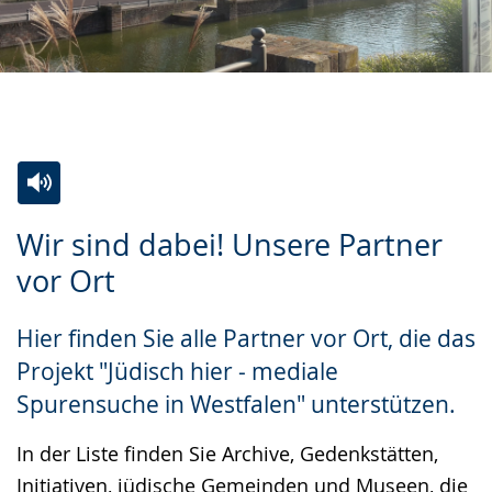
Zur
Aktiviere
Ein
Wir sind dabei! Unsere Partner
Leichten
Audio-
Video
vor Ort
Sprache
Unterstützung.
in
wechseln.
Deutscher
Hier finden Sie alle Partner vor Ort, die das
Gebärdensprache
Projekt "Jüdisch hier - mediale
wird
Spurensuche in Westfalen" unterstützen.
angezeigt.
In der Liste finden Sie Archive, Gedenkstätten,
Initiativen, jüdische Gemeinden und Museen, die