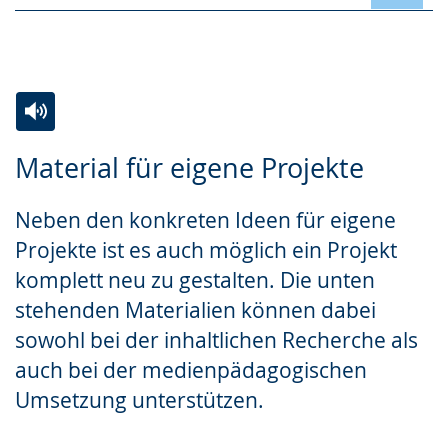
Zur
Aktiviere
Ein
Material für eigene Projekte
Leichten
Audio-
Video
Sprache
Unterstützung.
in
Neben den konkreten Ideen für eigene
wechseln.
Deutscher
Projekte ist es auch möglich ein Projekt
Gebärdensprache
komplett neu zu gestalten. Die unten
wird
stehenden Materialien können dabei
angezeigt.
sowohl bei der inhaltlichen Recherche als
auch bei der medienpädagogischen
Umsetzung unterstützen.