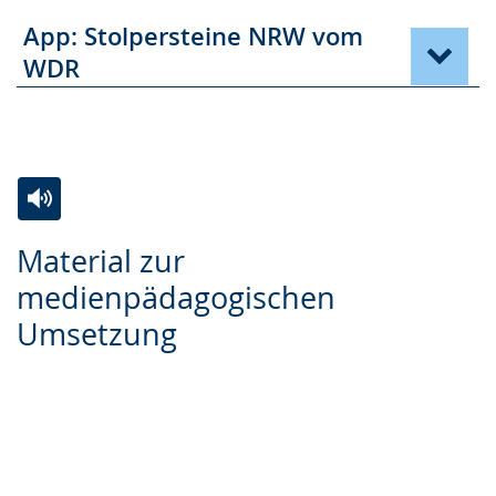
App: Stolpersteine NRW vom
WDR
Zur
Aktiviere
Ein
Material zur
Leichten
Audio-
Video
medienpädagogischen
Sprache
Unterstützung.
in
Umsetzung
wechseln.
Deutscher
Gebärdensprache
wird
angezeigt.