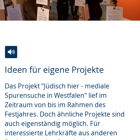
Zur
Aktiviere
Ein
Ideen für eigene Projekte
Leichten
Audio-
Video
Sprache
Unterstützung.
in
Das Projekt "Jüdisch hier - mediale
wechseln.
Deutscher
Spurensuche in Westfalen" lief im
Gebärdensprache
Zeitraum von bis im Rahmen des
wird
Festjahres. Doch ähnliche Projekte sind
angezeigt.
auch eigenständig möglich. Für
interessierte Lehrkräfte aus anderen