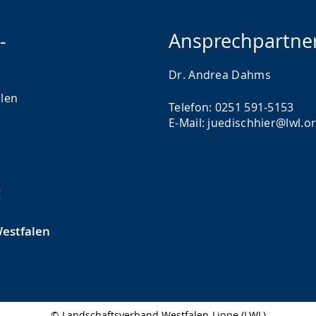
-
Ansprechpartne
Dr. Andrea Dahms
len
Telefon: 0251 591-5153
E-Mail: juedischhier@lwl.o
g
estfalen
© Landschaftsverband Westfalen-Lippe (LWL)