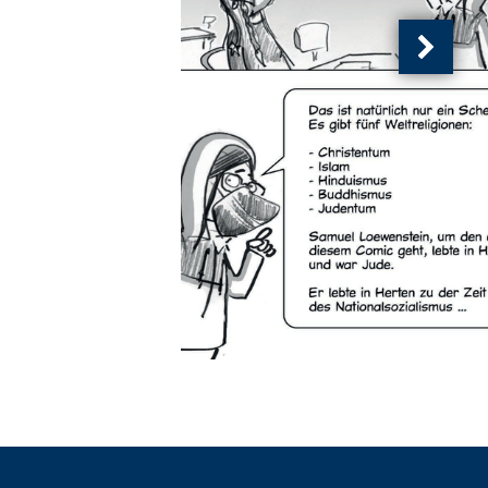
Nächs
Ansich
(
von
)