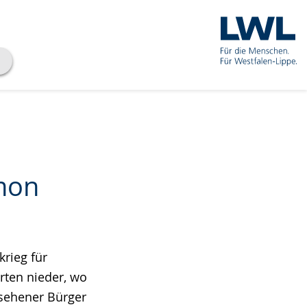
omon
krieg für
erten nieder, wo
esehener Bürger