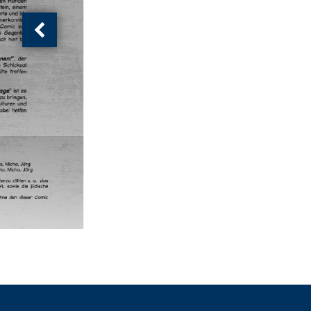
Vorherige
Ansicht:
(
von
)