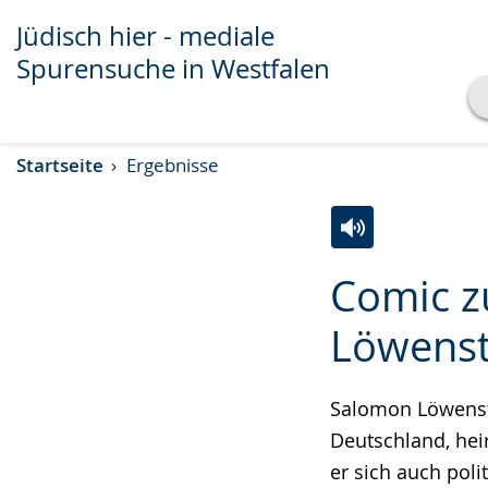
Jüdisch hier - mediale
Spurensuche in Westfalen
Transkript anzeigen
Startseite
Ergebnisse
Abspielen
Pausieren
Zur
Aktiviere
Ein
Comic z
Leichten
Audio-
Video
Sprache
Unterstützung.
in
Löwenst
wechseln.
Deutscher
Gebärdensprach
Salomon Löwenste
wird
Deutschland, heir
angezeigt.
er sich auch pol