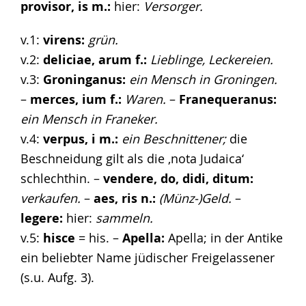
provisor, is m.:
hier:
Versorger.
v.1:
virens:
grün.
v.2:
deliciae, arum f.:
Lieblinge, Leckereien.
v.3:
Groninganus:
ein Mensch in Groningen.
–
merces, ium f.:
Waren.
–
Franequeranus:
ein Mensch in Franeker.
v.4:
verpus, i m.:
ein Beschnittener;
die
Beschneidung gilt als die ‚nota Judaica‘
schlechthin. –
vendere, do, didi, ditum:
verkaufen.
–
aes, ris n.:
(Münz-)Geld.
–
legere:
hier:
sammeln.
v.5:
hisce
= his. –
Apella:
Apella; in der Antike
ein beliebter Name jüdischer Freigelassener
(s.u. Aufg. 3).