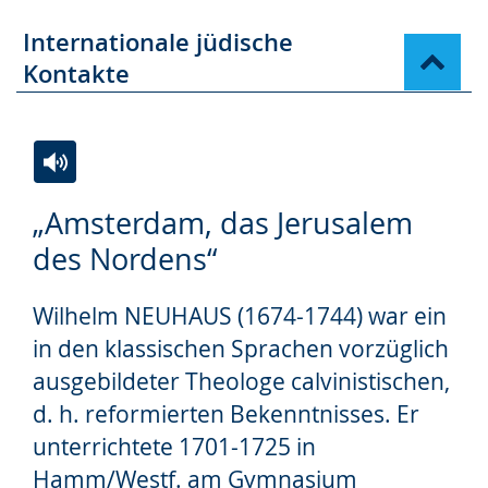
Internationale jüdische
Kontakte
Zur
Aktiviere
Ein
„Amsterdam, das Jerusalem
Leichten
Audio-
Video
des Nordens“
Sprache
Unterstützung.
in
wechseln.
Deutscher
Wilhelm NEUHAUS (1674-1744) war ein
Gebärdensprache
in den klassischen Sprachen vorzüglich
wird
ausgebildeter Theologe calvinistischen,
angezeigt.
d. h. reformierten Bekenntnisses. Er
unterrichtete 1701-1725 in
Hamm/Westf. am Gymnasium