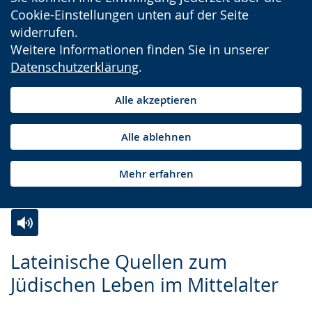
Cookie-Einstellungen unten auf der Seite
widerrufen.
Weitere Informationen finden Sie in unserer
Datenschutzerklärung
.
Alle akzeptieren
Alle ablehnen
Mehr erfahren
Zur
Aktiviere
Ein
Lateinische Quellen zum
Leichten
Audio-
Video
Jüdischen Leben im Mittelalter
Sprache
Unterstützung.
in
wechseln.
Deutscher